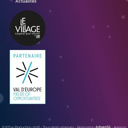
Actualités
© R'Fox Production 2026 - Tous droits réservés - Réalisation
AdgenSii
- Agence